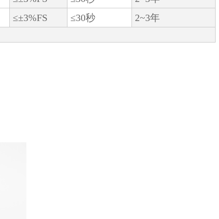
≤±3%FS
≤30秒
2~3年