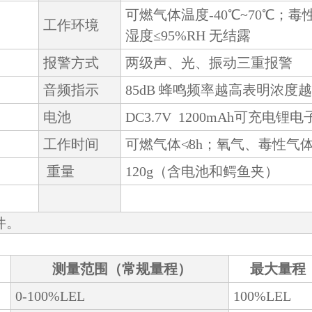
可燃气体温度-40℃~70℃；毒性
工作环境
湿度≤95%RH 无结露
报警方式
两级声、光、振动三重报警
音频指示
85dB 蜂鸣频率越高表明浓度
电池
DC3.7V 1200mAh可充电锂
工作时间
可燃气体≮8h；氧气、毒性气体≮
重量
120g（含电池和鳄鱼夹）
件。
测量范围（常规量程）
最大量程
0-100%LEL
100%LEL