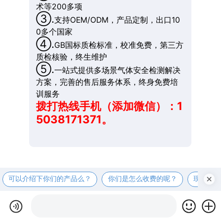
术等200多项
③.
支持OEM/ODM，产品定制，出口10
0多个国家
④.
GB国标质检标准，校准免费，第三方
质检核验，终生维护
⑤.
一站式提供多场景气体安全检测解决
方案，完善的售后服务体系，终身免费培
训服务
拨打热线手机（添加微信）：1
5038171371。
可以介绍下你们的产品么？
你们是怎么收费的呢？
现在有