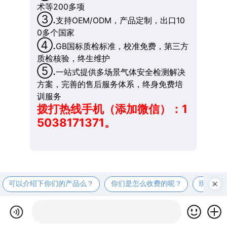
术等200多项
③.
支持OEM/ODM，产品定制，出口10
0多个国家
④.
GB国标质检标准，校准免费，第三方
质检核验，终生维护
⑤.
一站式提供多场景气体安全检测解决
方案，完善的售后服务体系，终身免费培
训服务
拨打热线手机（添加微信）：1
5038171371。
可以介绍下你们的产品么？
你们是怎么收费的呢？
现在有